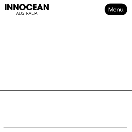
Menu
Home
THE BI
Work
About
Contact
Careers
P
r
o
j
e
c
t
T
h
e
B
i
g
T
r
i
p
C
l
i
e
n
t
H
y
u
n
d
a
i